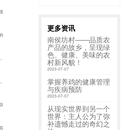
境
更多资讯
的
南侯坊村——品质农
产品的故乡，呈现绿
色、健康、美味的农
，
村新风貌！
2023-07-07
掌握养鸡的健康管理
，
与疾病预防
2023-07-07
防
从现实世界到另一个
世界：主人公为了弥
补遗憾走过的奇幻之
劣