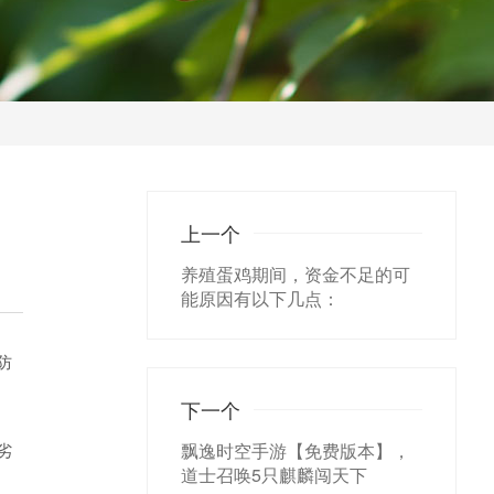
上一个
养殖蛋鸡期间，资金不足的可
能原因有以下几点：
防
下一个
劣
飘逸时空手游【免费版本】，
道士召唤5只麒麟闯天下