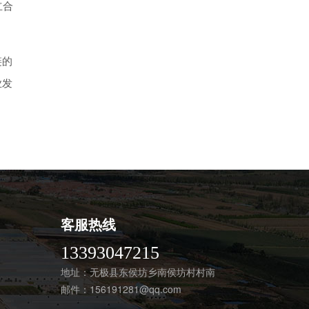
立合
链的
业发
客服热线
13393047215
地址：无极县东侯坊乡南侯坊村村南
邮件：
156191281@qq.com