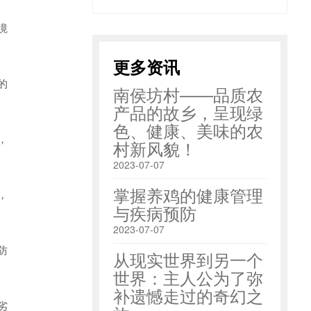
境
更多资讯
的
南侯坊村——品质农
产品的故乡，呈现绿
色、健康、美味的农
，
村新风貌！
2023-07-07
掌握养鸡的健康管理
，
与疾病预防
2023-07-07
防
从现实世界到另一个
世界：主人公为了弥
补遗憾走过的奇幻之
劣