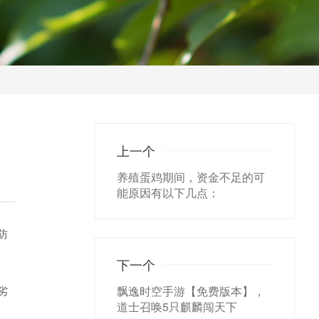
上一个
养殖蛋鸡期间，资金不足的可
能原因有以下几点：
防
下一个
劣
飘逸时空手游【免费版本】，
道士召唤5只麒麟闯天下