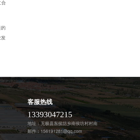
立合
链的
业发
客服热线
13393047215
地址：无极县东侯坊乡南侯坊村村南
邮件：
156191281@qq.com