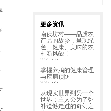
境
更多资讯
的
南侯坊村——品质农
产品的故乡，呈现绿
色、健康、美味的农
，
村新风貌！
2023-07-07
掌握养鸡的健康管理
，
与疾病预防
2023-07-07
防
从现实世界到另一个
世界：主人公为了弥
补遗憾走过的奇幻之
劣