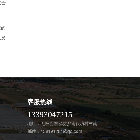
立合
链的
业发
客服热线
13393047215
地址：无极县东侯坊乡南侯坊村村南
邮件：
156191281@qq.com