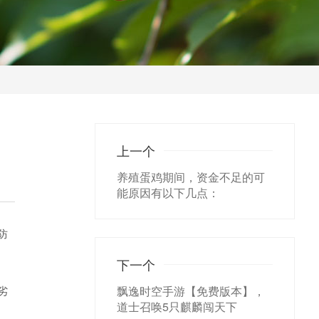
上一个
养殖蛋鸡期间，资金不足的可
能原因有以下几点：
防
下一个
劣
飘逸时空手游【免费版本】，
道士召唤5只麒麟闯天下